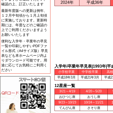
2024年
平成36年
確認の上、訂正いたします
最新年度版への更新は例年、
１２月中旬頃から１月上旬頃
に実施しております。更新時
期には、年度などのご確認の
上でご利用くださいますよう
お願いいたします
便利な入学年・卒業年の早見
一覧や印刷しやすいPDFファ
イル形式（A4サイズ版）早見
表なども本ホームページ内よ
りダウンロード可能です。用
途に応じてお気軽にご利用く
入学年/卒業年早見表|1993年|
ださい
小学校卒業
中学校卒業
高
平成18年3月
平成21年3月
平成2
12星座一覧
3/21～4/19
4/20～5/20
おひつじ座
おうし座
9/23～10/23
10/24～11/21
てんびん座
さそり座