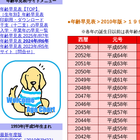
年齢早見表/サイトメニュー
年齢早見表【TOP】
［生年別】年齢早見表
印刷用・ダウンロード
●年齢早見表 > 2010年版 >
干支（十二支）の早見表
入学・卒業年の早見一覧
※各年の誕生日以前は表年齢
年齢早見表 2025年/R7年
西暦
元号
年齢早見表
2024年/R6年
年齢早見表 2023年/R5年
2053年
平成65年
サイト［問合せ］
2052年
平成64年
2051年
平成63年
2050年
平成62年
2049年
平成61年
2048年
平成60年
2047年
平成59年
2046年
平成58年
2045年
平成57年
2044年
平成56年
1993年|平成5年生まれ
2043年
平成55年
最新年度版
2042年
平成54年