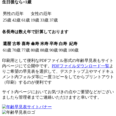
生日後なら+1歳
男性の厄年
女性の厄年
25歳
42歳
61歳
19歳
33歳
37歳
各長寿は数え年で計算しております
還暦
古希
喜寿
傘寿
米寿
卒寿
白寿
紀寿
61歳
70歳
77歳
80歳
88歳
90歳
99歳
100歳
印刷用として便利なPDFファイル形式の年齢早見表もサイト
内ページにて公開中です。
PDFファイルダウンロード一覧
よ
りご希望の早見表を選択して、デスクトップ上やマイドキュ
メント内フォルダ等に一度コピーをしてからプリントアウト
（印刷）するのが便利です
サイト内ページにおいてお気づきの点やご要望などがござい
ましたら管理者までご連絡いただけますと幸いです。