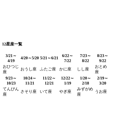
12星座一覧
3/21～
6/22～
7/23～
8/23～
4/20～5/20
5/21～6/21
4/19
7/22
8/22
9/22
おひつじ
おとめ
おうし座
ふたご座
かに座
しし座
座
座
9/23～
10/24～
11/22～
12/22～
1/20～
2/19～
10/23
11/21
12/21
1/19
2/18
3/20
てんびん
みずがめ
さそり座
いて座
やぎ座
うお座
座
座