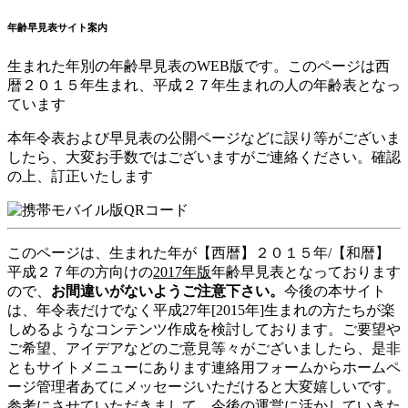
年齢早見表サイト案内
生まれた年別の年齢早見表のWEB版です。このページは西
暦２０１５年生まれ、平成２７年生まれの人の年齢表となっ
ています
本年令表および早見表の公開ページなどに誤り等がございま
したら、大変お手数ではございますがご連絡ください。確認
の上、訂正いたします
このページは、生まれた年が【西暦】２０１５年/【和暦】
平成２７年の方向けの
2017年版
年齢早見表となっております
ので、
お間違いがないようご注意下さい。
今後の本サイト
は、年令表だけでなく平成27年[2015年]生まれの方たちが楽
しめるようなコンテンツ作成を検討しております。ご要望や
ご希望、アイデアなどのご意見等々がございましたら、是非
ともサイトメニューにあります連絡用フォームからホームペ
ージ管理者あてにメッセージいただけると大変嬉しいです。
参考にさせていただきまして、今後の運営に活かしていきた